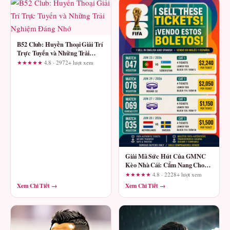
B52 Club: Huyền Thoại Giải Trí
Trực Tuyến và Những Trải
Nghiệm Đáng Nhớ
★★★★★
4.8 · 2972+ lượt xem
Giải Mã Sức Hút Của GMNC
Kèo Nhà Cái: Cẩm Nang Cho
Dân Cá Độ Thông Minh
★★★★★
4.8 · 2228+ lượt xem
Xem Chi Tiết →
Xem Chi Tiết →