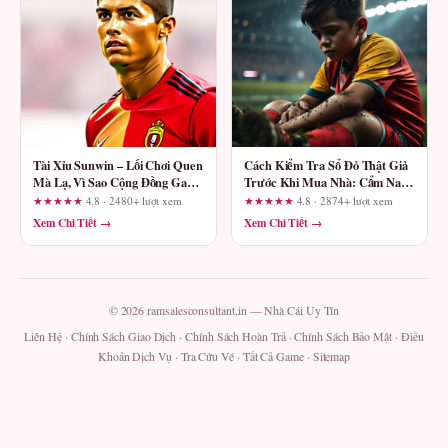
Tài Xỉu Sunwin – Lối Chơi Quen
Cách Kiểm Tra Sổ Đỏ Thật Giả
Mà Lạ, Vì Sao Cộng Đồng Game
Trước Khi Mua Nhà: Cẩm Nang
Thủ Mê Mẩn?
Cho Người Mua
★★★★★
4.8 · 2480+ lượt xem
★★★★★
4.8 · 2874+ lượt xem
Xem Chi Tiết →
Xem Chi Tiết →
© 2026 ramsalesconsultant.in — Nhà Cái Uy Tín
Liên Hệ
·
Chính Sách Giao Dịch
·
Chính Sách Hoàn Trả
·
Chính Sách Bảo Mật
·
Điều
Khoản Dịch Vụ
·
Tra Cứu Vé
·
Tất Cả Game
·
Sitemap