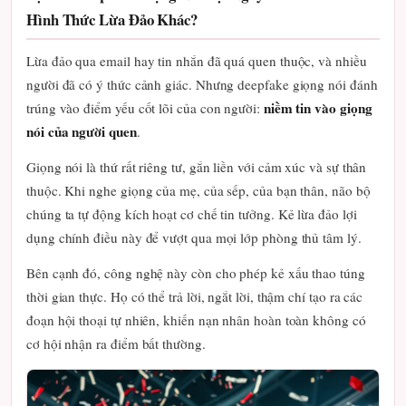
Hình Thức Lừa Đảo Khác?
Lừa đảo qua email hay tin nhắn đã quá quen thuộc, và nhiều
người đã có ý thức cảnh giác. Nhưng deepfake giọng nói đánh
niềm tin vào giọng
trúng vào điểm yếu cốt lõi của con người:
nói của người quen
.
Giọng nói là thứ rất riêng tư, gắn liền với cảm xúc và sự thân
thuộc. Khi nghe giọng của mẹ, của sếp, của bạn thân, não bộ
chúng ta tự động kích hoạt cơ chế tin tưởng. Kẻ lừa đảo lợi
dụng chính điều này để vượt qua mọi lớp phòng thủ tâm lý.
Bên cạnh đó, công nghệ này còn cho phép kẻ xấu thao túng
thời gian thực. Họ có thể trả lời, ngắt lời, thậm chí tạo ra các
đoạn hội thoại tự nhiên, khiến nạn nhân hoàn toàn không có
cơ hội nhận ra điểm bất thường.