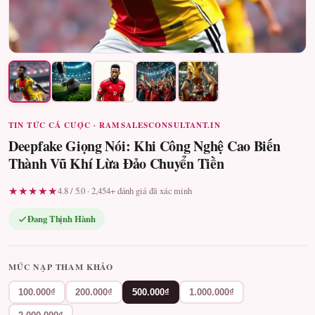
TIN TỨC CÁ CƯỢC · RAMSALESCONSULTANT.IN
Deepfake Giọng Nói: Khi Công Nghệ Cao Biến
Thành Vũ Khí Lừa Đảo Chuyển Tiền
★★★★★
4.8 / 5.0 · 2,454+ đánh giá đã xác minh
Đang Thịnh Hành
MỨC NẠP THAM KHẢO
100.000₫
200.000₫
500.000₫
1.000.000₫