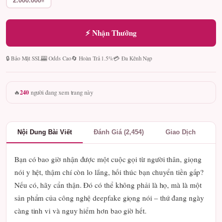
2.000.000₫
⚡ Nhận Thưởng
🔒 Bảo Mật SSL
🎰 Odds Cao
🔄 Hoàn Trả 1.5%
💳 Đa Kênh Nạp
240
🔥
người đang xem trang này
Nội Dung Bài Viết
Đánh Giá (2,454)
Giao Dịch
Bạn có bao giờ nhận được một cuộc gọi từ người thân, giọng
nói y hệt, thậm chí còn lo lắng, hối thúc bạn chuyển tiền gấp?
Nếu có, hãy cẩn thận. Đó có thể không phải là họ, mà là một
sản phẩm của công nghệ deepfake giọng nói – thứ đang ngày
càng tinh vi và nguy hiểm hơn bao giờ hết.