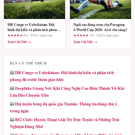
DR Congo vs Uzbekistan: Đội
Ngôi sao đáng xem của Paraguay
hình dự kiến và phân tích phong
ở World Cup 2026: Ai sẽ tỏa sáng?
độ trước thềm giao hữu
★★★★★
4.8 · 2341+ lượt xem
★★★★★
4.8 · 2102+ lượt xem
Xem Chi Tiết →
Xem Chi Tiết →
BẠN CÓ THỂ THÍCH
DR Congo vs Uzbekistan: Đội hình dự kiến và phân tích
🎰
phong độ trước thềm giao hữu
Deepfake Giọng Nói: Khi Công Nghệ Cao Biến Thành Vũ Khí
🎰
Lừa Đảo Chuyển Tiền
Đội tuyển bóng đá quốc gia Tunisia: Thông tin đáng chú ý
🎰
trong ngày
B52 Club: Huyền Thoại Giải Trí Trực Tuyến và Những Trải
🎰
Nghiệm Đáng Nhớ