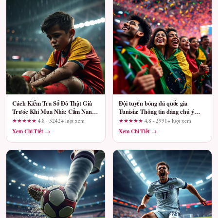
Cách Kiểm Tra Sổ Đỏ Thật Giả
Đội tuyển bóng đá quốc gia
Trước Khi Mua Nhà: Cẩm Nang
Tunisia: Thông tin đáng chú ý
Cho Người Mua
trong ngày
★★★★★
4.8 · 3242+ lượt xem
★★★★★
4.8 · 2991+ lượt xem
Xem Chi Tiết →
Xem Chi Tiết →