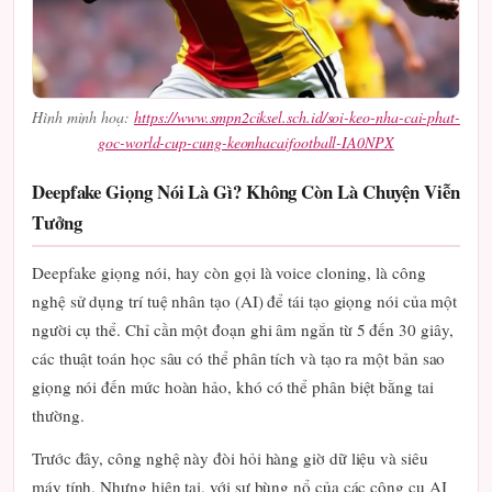
Hình minh hoạ:
https://www.smpn2ciksel.sch.id/soi-keo-nha-cai-phat-
goc-world-cup-cung-keonhacaifootball-IA0NPX
Deepfake Giọng Nói Là Gì? Không Còn Là Chuyện Viễn
Tưởng
Deepfake giọng nói, hay còn gọi là voice cloning, là công
nghệ sử dụng trí tuệ nhân tạo (AI) để tái tạo giọng nói của một
người cụ thể. Chỉ cần một đoạn ghi âm ngắn từ 5 đến 30 giây,
các thuật toán học sâu có thể phân tích và tạo ra một bản sao
giọng nói đến mức hoàn hảo, khó có thể phân biệt bằng tai
thường.
Trước đây, công nghệ này đòi hỏi hàng giờ dữ liệu và siêu
máy tính. Nhưng hiện tại, với sự bùng nổ của các công cụ AI