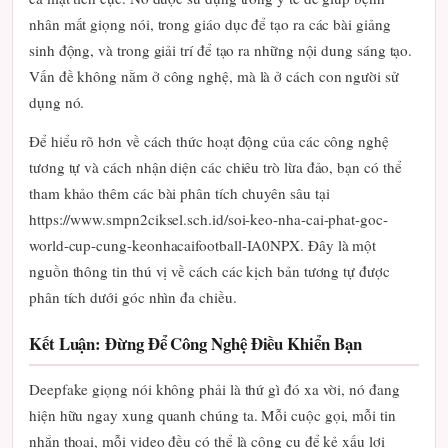
nhân mất giọng nói, trong giáo dục để tạo ra các bài giảng
sinh động, và trong giải trí để tạo ra những nội dung sáng tạo.
Vấn đề không nằm ở công nghệ, mà là ở cách con người sử
dụng nó.
Để hiểu rõ hơn về cách thức hoạt động của các công nghệ
tương tự và cách nhận diện các chiêu trò lừa đảo, bạn có thể
tham khảo thêm các bài phân tích chuyên sâu tại
https://www.smpn2ciksel.sch.id/soi-keo-nha-cai-phat-goc-
world-cup-cung-keonhacaifootball-IA0NPX. Đây là một
nguồn thông tin thú vị về cách các kịch bản tương tự được
phân tích dưới góc nhìn đa chiều.
Kết Luận: Đừng Để Công Nghệ Điều Khiển Bạn
Deepfake giọng nói không phải là thứ gì đó xa vời, nó đang
hiện hữu ngay xung quanh chúng ta. Mỗi cuộc gọi, mỗi tin
nhắn thoại, mỗi video đều có thể là công cụ để kẻ xấu lợi