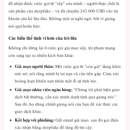
đã nhận được cuộc gọi từ "sếp" của mình – người thực chất là
sản phẩm của deepfake – và đã chuyển 243.000 USD vào tài
khoản của kẻ lừa đảo. Không một ai nghi ngờ, bởi vì giọng
nói quá hoàn hảo.
Các biến thể tinh vi hơn của trò lừa
Không chỉ dừng lại ở cuộc gọi giả mạo sếp, tội phạm mạng
còn sáng tạo ra nhiều kịch bản khác:
Giả mạo người thân:
Một cuộc gọi từ "con gái" đang khóc
nức nở, nói rằng mình bị tai nạn và cần tiền gấp. Cảm xúc
hoảng loạn khiến nạn nhân mất đi sự tỉnh táo.
Giả mạo nhân viên ngân hàng:
"Chúng tôi phát hiện giao
dịch bất thường, cần xác minh danh tính qua giọng nói."
Sau đó, họ dùng chính giọng nói của bạn để xác thực các
giao dịch khác.
Kết hợp với phishing:
Gửi email giả mạo, sau đó gọi điện
xác nhận bằng deepfake để tăng độ tin cậy.