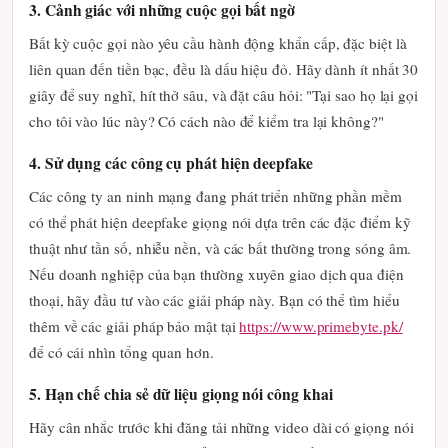
3. Cảnh giác với những cuộc gọi bất ngờ
Bất kỳ cuộc gọi nào yêu cầu hành động khẩn cấp, đặc biệt là
liên quan đến tiền bạc, đều là dấu hiệu đỏ. Hãy dành ít nhất 30
giây để suy nghĩ, hít thở sâu, và đặt câu hỏi: "Tại sao họ lại gọi
cho tôi vào lúc này? Có cách nào để kiểm tra lại không?"
4. Sử dụng các công cụ phát hiện deepfake
Các công ty an ninh mạng đang phát triển những phần mềm
có thể phát hiện deepfake giọng nói dựa trên các đặc điểm kỹ
thuật như tần số, nhiễu nền, và các bất thường trong sóng âm.
Nếu doanh nghiệp của bạn thường xuyên giao dịch qua điện
thoại, hãy đầu tư vào các giải pháp này. Bạn có thể tìm hiểu
thêm về các giải pháp bảo mật tại
https://www.primebyte.pk/
để có cái nhìn tổng quan hơn.
5. Hạn chế chia sẻ dữ liệu giọng nói công khai
Hãy cân nhắc trước khi đăng tải những video dài có giọng nói