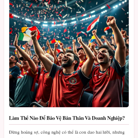
Làm Thế Nào Để Bảo Vệ Bản Thân Và Doanh Nghiệp?
Đừng hoảng sợ, công nghệ có thể là con dao hai lưỡi, nhưng