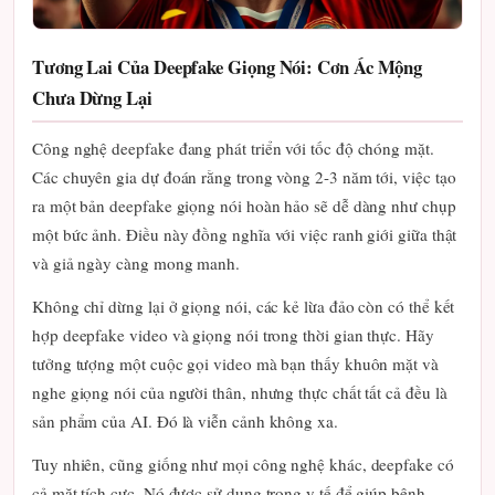
Tương Lai Của Deepfake Giọng Nói: Cơn Ác Mộng
Chưa Dừng Lại
Công nghệ deepfake đang phát triển với tốc độ chóng mặt.
Các chuyên gia dự đoán rằng trong vòng 2-3 năm tới, việc tạo
ra một bản deepfake giọng nói hoàn hảo sẽ dễ dàng như chụp
một bức ảnh. Điều này đồng nghĩa với việc ranh giới giữa thật
và giả ngày càng mong manh.
Không chỉ dừng lại ở giọng nói, các kẻ lừa đảo còn có thể kết
hợp deepfake video và giọng nói trong thời gian thực. Hãy
tưởng tượng một cuộc gọi video mà bạn thấy khuôn mặt và
nghe giọng nói của người thân, nhưng thực chất tất cả đều là
sản phẩm của AI. Đó là viễn cảnh không xa.
Tuy nhiên, cũng giống như mọi công nghệ khác, deepfake có
cả mặt tích cực. Nó được sử dụng trong y tế để giúp bệnh