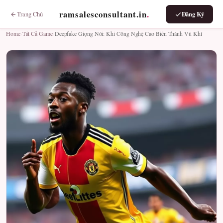
ramsalesconsultant.in
.
Trang Chủ
Đăng Ký
Home
›
Tất Cả Game
›
Deepfake Giọng Nói: Khi Công Nghệ Cao Biến Thành Vũ Khí