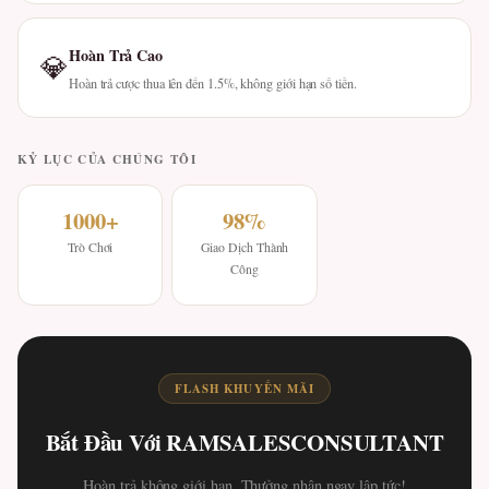
Hoàn Trả Cao
💎
Hoàn trả cược thua lên đến 1.5%, không giới hạn số tiền.
KỶ LỤC CỦA CHÚNG TÔI
1000+
98%
Trò Chơi
Giao Dịch Thành
Công
FLASH KHUYẾN MÃI
Bắt Đầu Với RAMSALESCONSULTANT
Hoàn trả không giới hạn. Thưởng nhận ngay lập tức!