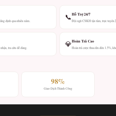
Hỗ Trợ 24/7
📞
hẳng định qua nhiều năm.
Đội ngũ CSKH tận tâm, trực tuyến 2
Hoàn Trả Cao
💎
nhận, tra cứu dễ dàng.
Hoàn trả cược thua lên đến 1.5%, khô
98%
Giao Dịch Thành Công