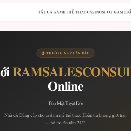
TẤT CẢ GAME
THỂ THAO
CASINO
SLOT GAME
B
💰 THƯỞNG NẠP LẦN ĐẦU
iới
RAMSALESCONSU
Online
Bảo Mật Tuyệt Đối
Nhà cái Đẳng cấp cho ai đam mê thể thao. Hoàn trả không giới hạn
— hỗ trợ tận tâm 24/7.