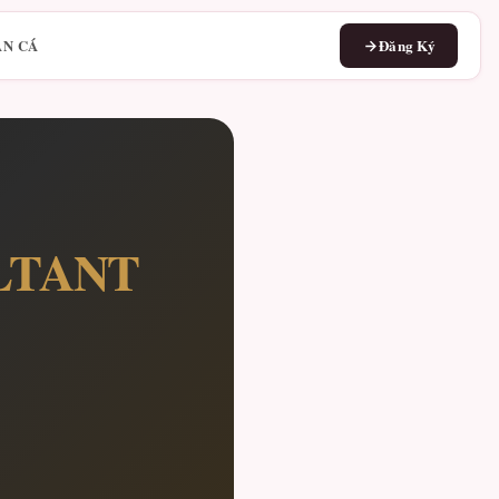
Đăng Ký
ẮN CÁ
LTANT