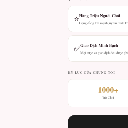
Hàng Triệu Người Chơi
⭐
Cộng đồng lớn mạnh, uy tín được k
Giao Dịch Minh Bạch
✅
Mọi cược và giao dịch đều được ghi 
KỶ LỤC CỦA CHÚNG TÔI
1000+
Trò Chơi