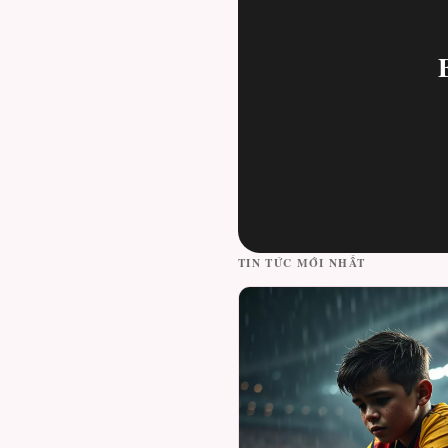
TIN TỨC MỚI NHẤT