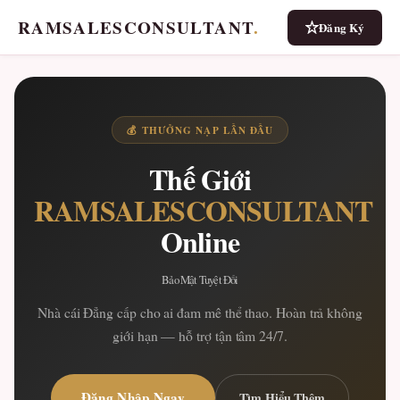
RAMSALESCONSULTANT
.
Đăng Ký
💰 THƯỞNG NẠP LẦN ĐẦU
Thế Giới
RAMSALESCONSULTANT
Online
Bảo Mật Tuyệt Đối
Nhà cái Đẳng cấp cho ai đam mê thể thao. Hoàn trả không
giới hạn — hỗ trợ tận tâm 24/7.
Đăng Nhập Ngay
Tìm Hiểu Thêm