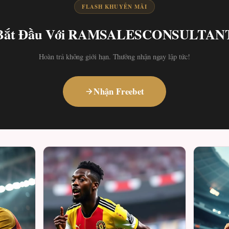
FLASH KHUYẾN MÃI
Bắt Đầu Với RAMSALESCONSULTAN
Hoàn trả không giới hạn. Thưởng nhận ngay lập tức!
Nhận Freebet