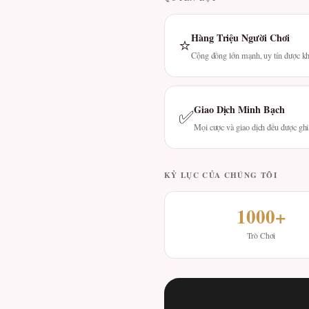
Hàng Triệu Người Chơi
⭐
Cộng đồng lớn mạnh, uy tín được k
Giao Dịch Minh Bạch
✅
Mọi cược và giao dịch đều được ghi 
KỶ LỤC CỦA CHÚNG TÔI
1000+
Trò Chơi