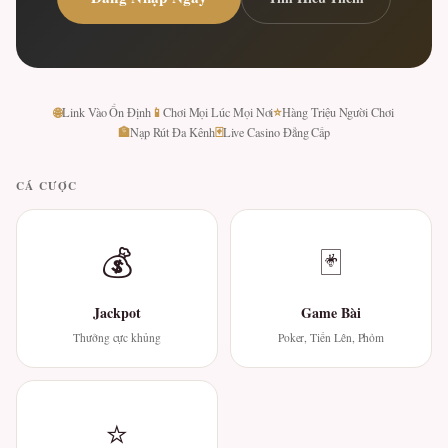
🌐
📱
⭐
Link Vào Ổn Định
Chơi Mọi Lúc Mọi Nơi
Hàng Triệu Người Chơi
🏦
🃏
Nạp Rút Đa Kênh
Live Casino Đẳng Cấp
CÁ CƯỢC
💰
🃏
Jackpot
Game Bài
Thưởng cực khủng
Poker, Tiến Lên, Phỏm
⭐