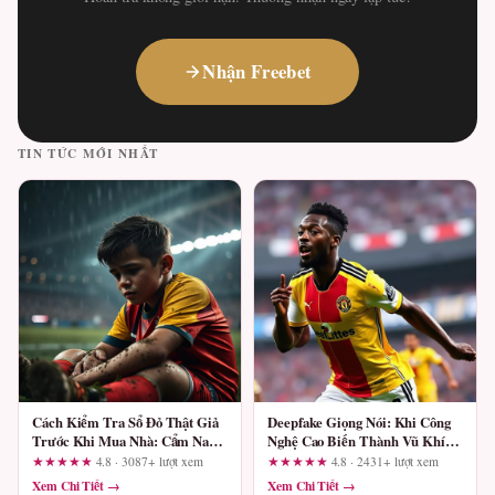
Nhận Freebet
TIN TỨC MỚI NHẤT
Cách Kiểm Tra Sổ Đỏ Thật Giả
Deepfake Giọng Nói: Khi Công
Trước Khi Mua Nhà: Cẩm Nang
Nghệ Cao Biến Thành Vũ Khí
Cho Người Mua
Lừa Đảo Chuyển Tiền
★★★★★
4.8 · 3087+ lượt xem
★★★★★
4.8 · 2431+ lượt xem
Xem Chi Tiết →
Xem Chi Tiết →