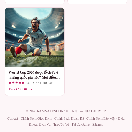
World Cup 2026 được tổ chức ở
những quốc gia nào? Mọi điều
bạn cần biết về kỳ World Cup
★★★★★
4.8 · 3143+ lượt xem
lịch sử
Xem Chi Tiết →
© 2026 RAMSALESCONSULTANT — Nhà Cái Uy Tín
Contact
·
Chính Sách Giao Dịch
·
Chính Sách Hoàn Trả
·
Chính Sách Bảo Mật
·
Điều
Khoản Dịch Vụ
·
Tra Cứu Vé
·
Tất Cả Game
·
Sitemap