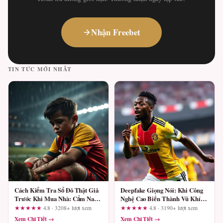
Nhận Freebet
TIN TỨC MỚI NHẤT
Cách Kiểm Tra Sổ Đỏ Thật Giả
Deepfake Giọng Nói: Khi Công
Trước Khi Mua Nhà: Cẩm Nang
Nghệ Cao Biến Thành Vũ Khí
Cho Người Mua
Lừa Đảo Chuyển Tiền
★★★★★
4.8 · 3208+ lượt xem
★★★★★
4.8 · 3190+ lượt xem
Xem Chi Tiết →
Xem Chi Tiết →