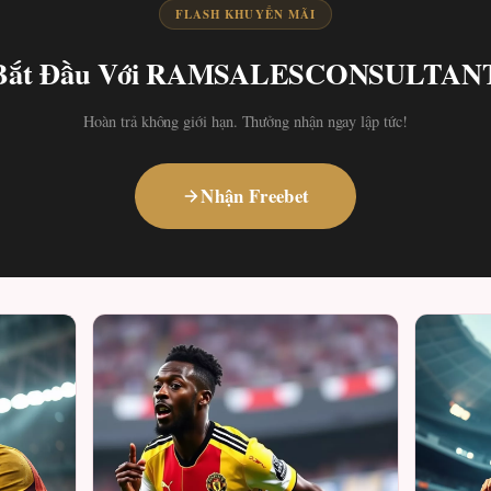
FLASH KHUYẾN MÃI
Bắt Đầu Với RAMSALESCONSULTAN
Hoàn trả không giới hạn. Thưởng nhận ngay lập tức!
Nhận Freebet