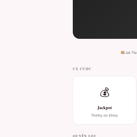
🌐
Link Và
CÁ CƯỢC
💰
Jackpot
Thưởng cực khủng
QUYỀN LỢI