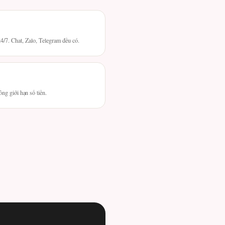
4/7. Chat, Zalo, Telegram đều có.
ng giới hạn số tiền.