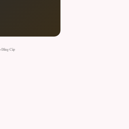
o Đẳng Cấp