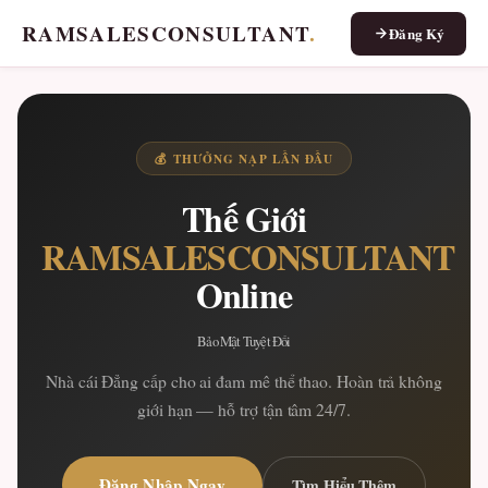
RAMSALESCONSULTANT
.
Đăng Ký
💰 THƯỞNG NẠP LẦN ĐẦU
Thế Giới
RAMSALESCONSULTANT
Online
Bảo Mật Tuyệt Đối
Nhà cái Đẳng cấp cho ai đam mê thể thao. Hoàn trả không
giới hạn — hỗ trợ tận tâm 24/7.
Đăng Nhập Ngay
Tìm Hiểu Thêm