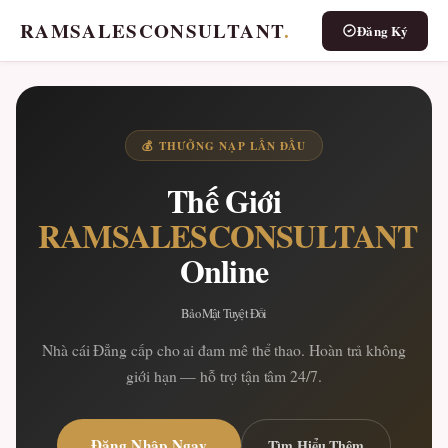
RAMSALESCONSULTANT
.
Đăng Ký
💰 THƯỞNG NẠP LẦN ĐẦU
Thế Giới
RAMSALESCONSULTANT
Online
Bảo Mật Tuyệt Đối
Nhà cái Đẳng cấp cho ai đam mê thể thao. Hoàn trả không
giới hạn — hỗ trợ tận tâm 24/7.
Đăng Nhập Ngay
Tìm Hiểu Thêm