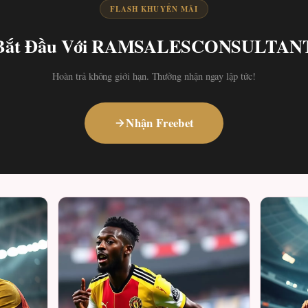
FLASH KHUYẾN MÃI
Bắt Đầu Với RAMSALESCONSULTAN
Hoàn trả không giới hạn. Thưởng nhận ngay lập tức!
Nhận Freebet