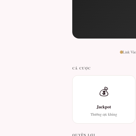
🌐
Link Và
CÁ CƯỢC
💰
Jackpot
Thưởng cực khủng
QUYỀN LỢI