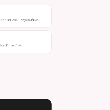
4/7. Chat, Zalo, Telegram đều có.
ng giới hạn số tiền.