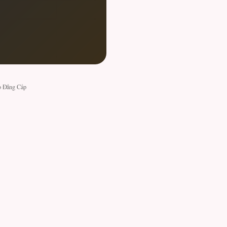
o Đẳng Cấp