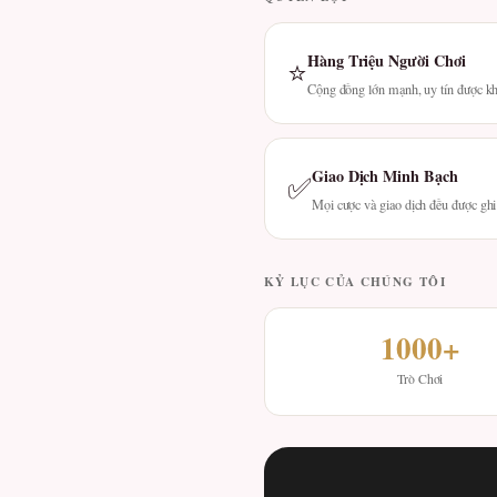
Hàng Triệu Người Chơi
⭐
Cộng đồng lớn mạnh, uy tín được k
Giao Dịch Minh Bạch
✅
Mọi cược và giao dịch đều được ghi 
KỶ LỤC CỦA CHÚNG TÔI
1000+
Trò Chơi