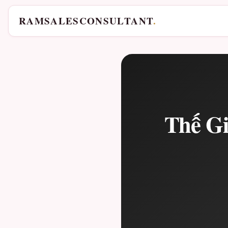
RAMSALESCONSULTANT
.
Thế G