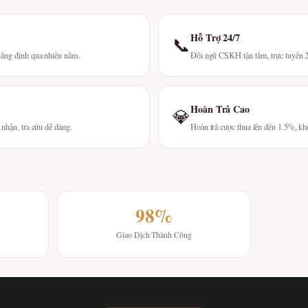
Hỗ Trợ 24/7
📞
hẳng định qua nhiều năm.
Đội ngũ CSKH tận tâm, trực tuyến 2
Hoàn Trả Cao
💎
nhận, tra cứu dễ dàng.
Hoàn trả cược thua lên đến 1.5%, khô
98%
Giao Dịch Thành Công