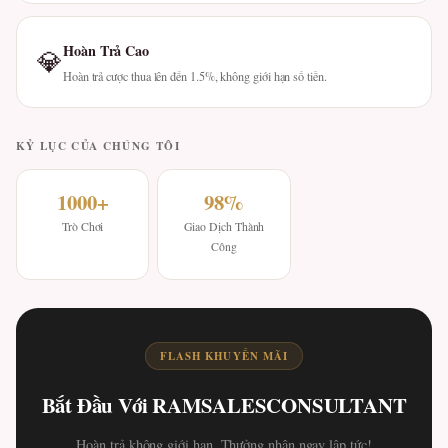
Hoàn Trả Cao
💎
Hoàn trả cược thua lên đến 1.5%, không giới hạn số tiền.
KỶ LỤC CỦA CHÚNG TÔI
1000+
98%
Trò Chơi
Giao Dịch Thành
Công
FLASH KHUYẾN MÃI
Bắt Đầu Với RAMSALESCONSULTANT
Hoàn trả không giới hạn. Thưởng nhận ngay lập tức!