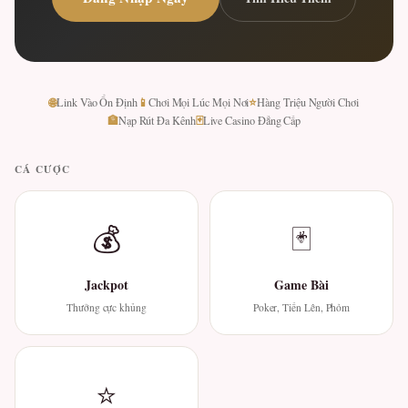
🌐
📱
⭐
Link Vào Ổn Định
Chơi Mọi Lúc Mọi Nơi
Hàng Triệu Người Chơi
🏦
🃏
Nạp Rút Đa Kênh
Live Casino Đẳng Cấp
CÁ CƯỢC
💰
🃏
Jackpot
Game Bài
Thưởng cực khủng
Poker, Tiến Lên, Phỏm
⭐