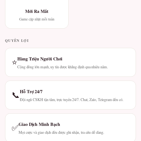
Mới Ra Mắt
Game cập nhật mỗi tuần
QUYỀN LỢI
Hàng Triệu Người Chơi
⭐
Cộng đồng lớn mạnh, uy tín được khẳng định qua nhiều năm.
Hỗ Trợ 24/7
📞
Đội ngũ CSKH tận tâm, trực tuyến 24/7. Chat, Zalo, Telegram đều có.
Giao Dịch Minh Bạch
✅
Mọi cược và giao dịch đều được ghi nhận, tra cứu dễ dàng.