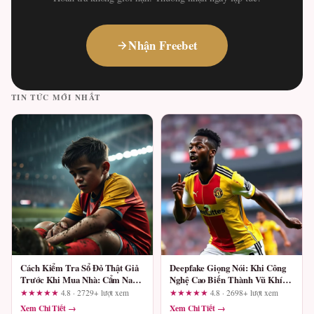
Nhận Freebet
TIN TỨC MỚI NHẤT
Cách Kiểm Tra Sổ Đỏ Thật Giả
Deepfake Giọng Nói: Khi Công
Trước Khi Mua Nhà: Cẩm Nang
Nghệ Cao Biến Thành Vũ Khí
Cho Người Mua
Lừa Đảo Chuyển Tiền
★★★★★
4.8 · 2729+ lượt xem
★★★★★
4.8 · 2698+ lượt xem
Xem Chi Tiết →
Xem Chi Tiết →