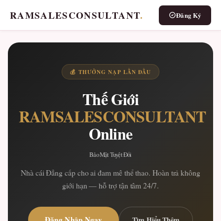
RAMSALESCONSULTANT
.
Đăng Ký
💰 THƯỞNG NẠP LẦN ĐẦU
Thế Giới
RAMSALESCONSULTANT
Online
Bảo Mật Tuyệt Đối
Nhà cái Đẳng cấp cho ai đam mê thể thao. Hoàn trả không
giới hạn — hỗ trợ tận tâm 24/7.
Đăng Nhập Ngay
Tìm Hiểu Thêm