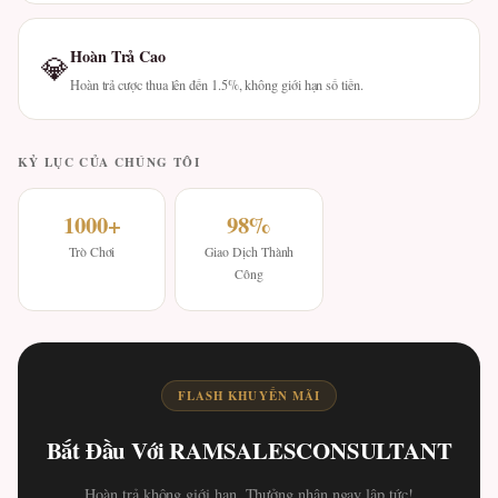
Hoàn Trả Cao
💎
Hoàn trả cược thua lên đến 1.5%, không giới hạn số tiền.
KỶ LỤC CỦA CHÚNG TÔI
1000+
98%
Trò Chơi
Giao Dịch Thành
Công
FLASH KHUYẾN MÃI
Bắt Đầu Với RAMSALESCONSULTANT
Hoàn trả không giới hạn. Thưởng nhận ngay lập tức!