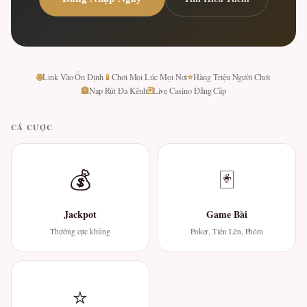
🌐
📱
⭐
Link Vào Ổn Định
Chơi Mọi Lúc Mọi Nơi
Hàng Triệu Người Chơi
🏦
🃏
Nạp Rút Đa Kênh
Live Casino Đẳng Cấp
CÁ CƯỢC
💰
🃏
Jackpot
Game Bài
Thưởng cực khủng
Poker, Tiến Lên, Phỏm
⭐