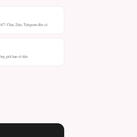
4/7. Chat, Zalo, Telegram đều có.
ng giới hạn số tiền.