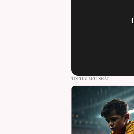
TIN TỨC MỚI NHẤT