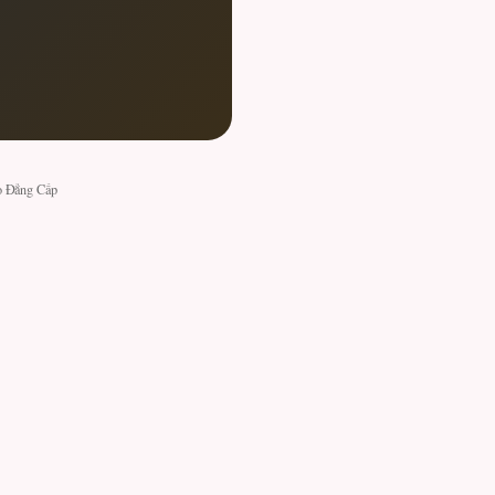
o Đẳng Cấp