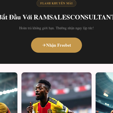
FLASH KHUYẾN MÃI
Bắt Đầu Với RAMSALESCONSULTAN
Hoàn trả không giới hạn. Thưởng nhận ngay lập tức!
Nhận Freebet