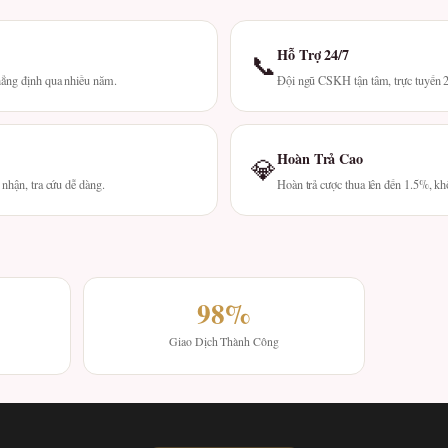
Hỗ Trợ 24/7
📞
hẳng định qua nhiều năm.
Đội ngũ CSKH tận tâm, trực tuyến 2
Hoàn Trả Cao
💎
nhận, tra cứu dễ dàng.
Hoàn trả cược thua lên đến 1.5%, khô
98%
Giao Dịch Thành Công