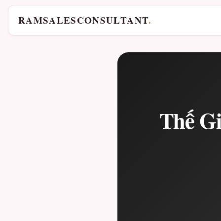
RAMSALESCONSULTANT
.
Thế G