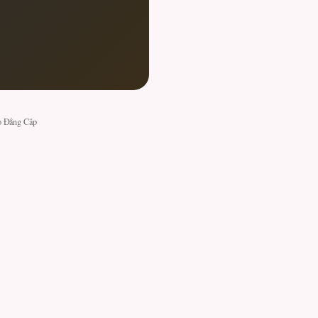
o Đẳng Cấp