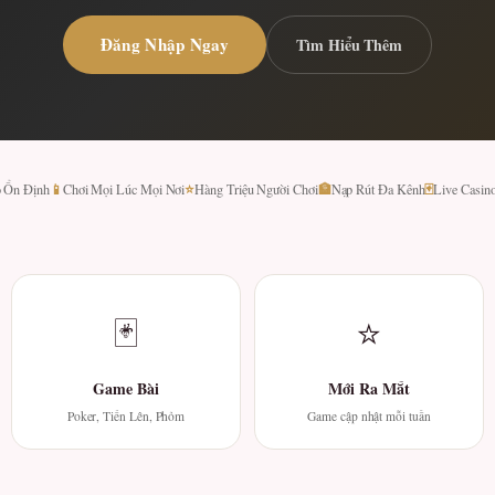
Đăng Nhập Ngay
Tìm Hiểu Thêm
📱
⭐
🏦
🃏
o Ổn Định
Chơi Mọi Lúc Mọi Nơi
Hàng Triệu Người Chơi
Nạp Rút Đa Kênh
Live Casin
🃏
⭐
Game Bài
Mới Ra Mắt
Poker, Tiến Lên, Phỏm
Game cập nhật mỗi tuần