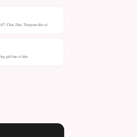
4/7. Chat, Zalo, Telegram đều có.
ng giới hạn số tiền.