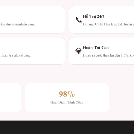
Hỗ Trợ 24/7
📞
hẳng định qua nhiều năm.
Đội ngũ CSKH tận tâm, trực tuyến 2
Hoàn Trả Cao
💎
nhận, tra cứu dễ dàng.
Hoàn trả cược thua lên đến 1.5%, khô
98%
Giao Dịch Thành Công