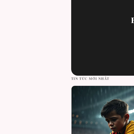
TIN TỨC MỚI NHẤT