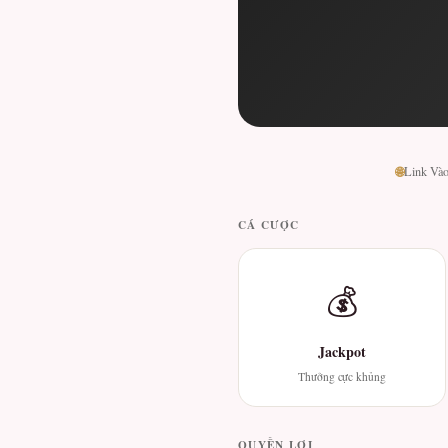
🌐
Link Và
CÁ CƯỢC
💰
Jackpot
Thưởng cực khủng
QUYỀN LỢI