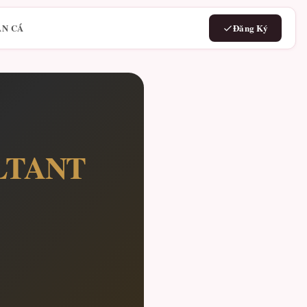
Đăng Ký
ẮN CÁ
LTANT