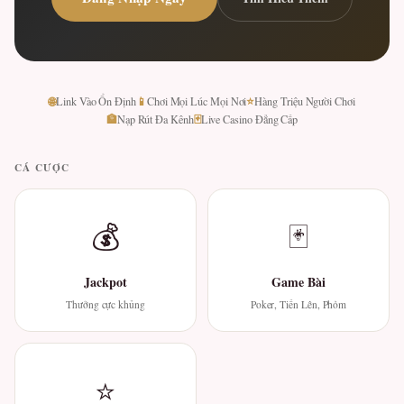
🌐
📱
⭐
Link Vào Ổn Định
Chơi Mọi Lúc Mọi Nơi
Hàng Triệu Người Chơi
🏦
🃏
Nạp Rút Đa Kênh
Live Casino Đẳng Cấp
CÁ CƯỢC
💰
🃏
Jackpot
Game Bài
Thưởng cực khủng
Poker, Tiến Lên, Phỏm
⭐