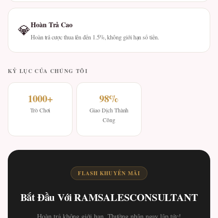
Hoàn Trả Cao
💎
Hoàn trả cược thua lên đến 1.5%, không giới hạn số tiền.
KỶ LỤC CỦA CHÚNG TÔI
1000+
98%
Trò Chơi
Giao Dịch Thành
Công
FLASH KHUYẾN MÃI
Bắt Đầu Với RAMSALESCONSULTANT
Hoàn trả không giới hạn. Thưởng nhận ngay lập tức!