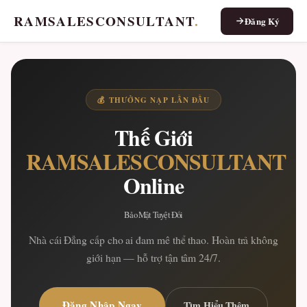
RAMSALESCONSULTANT
.
Đăng Ký
💰 THƯỞNG NẠP LẦN ĐẦU
Thế Giới
RAMSALESCONSULTANT
Online
Bảo Mật Tuyệt Đối
Nhà cái Đẳng cấp cho ai đam mê thể thao. Hoàn trả không
giới hạn — hỗ trợ tận tâm 24/7.
Đăng Nhập Ngay
Tìm Hiểu Thêm