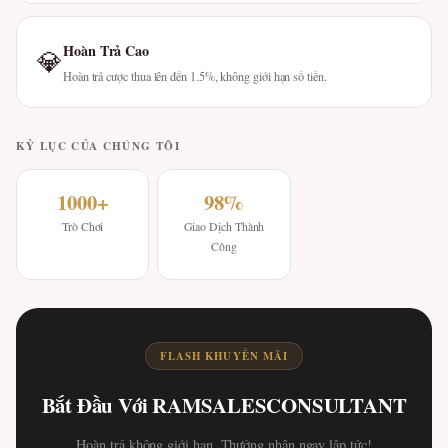
Hoàn Trả Cao
💎
Hoàn trả cược thua lên đến 1.5%, không giới hạn số tiền.
KỶ LỤC CỦA CHÚNG TÔI
1000+
98%
Trò Chơi
Giao Dịch Thành
Công
FLASH KHUYẾN MÃI
Bắt Đầu Với RAMSALESCONSULTANT
Hoàn trả không giới hạn. Thưởng nhận ngay lập tức!