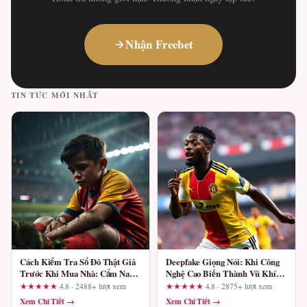
Nhận Freebet
TIN TỨC MỚI NHẤT
Cách Kiểm Tra Sổ Đỏ Thật Giả
Deepfake Giọng Nói: Khi Công
Trước Khi Mua Nhà: Cẩm Nang
Nghệ Cao Biến Thành Vũ Khí
Cho Người Mua
Lừa Đảo Chuyển Tiền
★★★★★
4.8 · 2488+ lượt xem
★★★★★
4.8 · 2875+ lượt xem
Xem Chi Tiết →
Xem Chi Tiết →