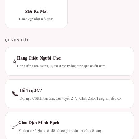
Mới Ra Mắt
Game cập nhật mỗi tuần
QUYỀN LỢI
Hàng Triệu Người Chơi
⭐
Cộng đồng lớn mạnh, uy tín được khẳng định qua nhiều năm.
Hỗ Trợ 24/7
📞
Đội ngũ CSKH tận tâm, trực tuyến 24/7. Chat, Zalo, Telegram đều có.
Giao Dịch Minh Bạch
✅
Mọi cược và giao dịch đều được ghi nhận, tra cứu dễ dàng.