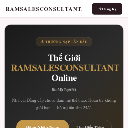
RAMSALESCONSULTANT
.
Đăng Ký
💰 THƯỞNG NẠP LẦN ĐẦU
Thế Giới
RAMSALESCONSULTANT
Online
Bảo Mật Tuyệt Đối
Nhà cái Đẳng cấp cho ai đam mê thể thao. Hoàn trả không
giới hạn — hỗ trợ tận tâm 24/7.
Đăng Nhập Ngay
Tìm Hiểu Thêm