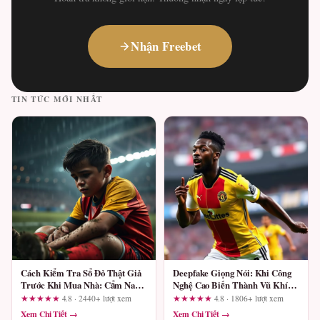
Nhận Freebet
TIN TỨC MỚI NHẤT
Cách Kiểm Tra Sổ Đỏ Thật Giả
Deepfake Giọng Nói: Khi Công
Trước Khi Mua Nhà: Cẩm Nang
Nghệ Cao Biến Thành Vũ Khí
Cho Người Mua
Lừa Đảo Chuyển Tiền
★★★★★
4.8 · 2440+ lượt xem
★★★★★
4.8 · 1806+ lượt xem
Xem Chi Tiết →
Xem Chi Tiết →