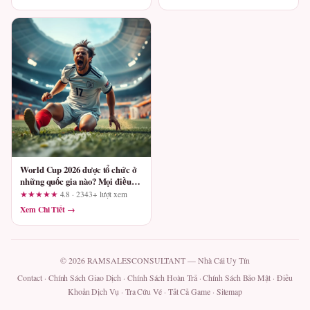
World Cup 2026 được tổ chức ở
những quốc gia nào? Mọi điều
bạn cần biết về kỳ World Cup
★★★★★
4.8 · 2343+ lượt xem
lịch sử
Xem Chi Tiết →
© 2026 RAMSALESCONSULTANT — Nhà Cái Uy Tín
Contact
·
Chính Sách Giao Dịch
·
Chính Sách Hoàn Trả
·
Chính Sách Bảo Mật
·
Điều
Khoản Dịch Vụ
·
Tra Cứu Vé
·
Tất Cả Game
·
Sitemap