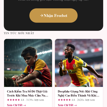
Nhận Freebet
TIN TỨC MỚI NHẤT
Cách Kiểm Tra Sổ Đỏ Thật Giả
Deepfake Giọng Nói: Khi Công
Trước Khi Mua Nhà: Cẩm Nang
Nghệ Cao Biến Thành Vũ Khí
Cho Người Mua
Lừa Đảo Chuyển Tiền
★★★★★
4.8 · 3139+ lượt xem
★★★★★
4.8 · 2620+ lượt xem
Xem Chi Tiết →
Xem Chi Tiết →