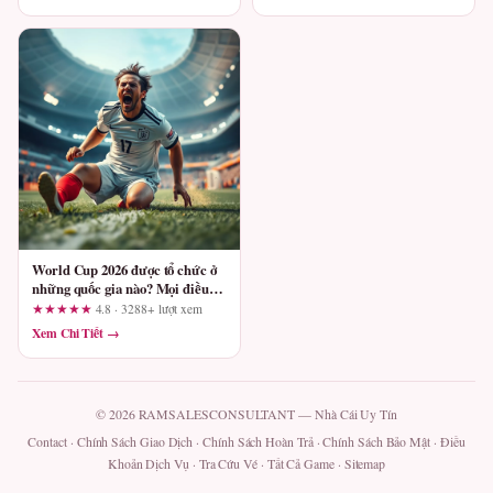
World Cup 2026 được tổ chức ở
những quốc gia nào? Mọi điều
bạn cần biết về kỳ World Cup
★★★★★
4.8 · 3288+ lượt xem
lịch sử
Xem Chi Tiết →
© 2026 RAMSALESCONSULTANT — Nhà Cái Uy Tín
Contact
·
Chính Sách Giao Dịch
·
Chính Sách Hoàn Trả
·
Chính Sách Bảo Mật
·
Điều
Khoản Dịch Vụ
·
Tra Cứu Vé
·
Tất Cả Game
·
Sitemap