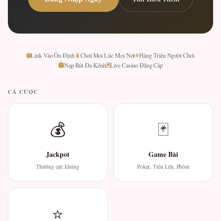
🌐
📱
⭐
Link Vào Ổn Định
Chơi Mọi Lúc Mọi Nơi
Hàng Triệu Người Chơi
🏦
🃏
Nạp Rút Đa Kênh
Live Casino Đẳng Cấp
CÁ CƯỢC
💰
🃏
Jackpot
Game Bài
Thưởng cực khủng
Poker, Tiến Lên, Phỏm
⭐