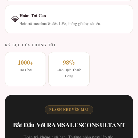
Hoàn Trả Cao
💎
Hoàn trả cược thua lên đến 1.5%, không giới hạn số tiền.
KỶ LỤC CỦA CHÚNG TÔI
1000+
98%
Trò Chơi
Giao Dịch Thành
Công
FLASH KHUYẾN MÃI
Bắt Đầu Với RAMSALESCONSULTANT
Hoàn trả không giới hạn. Thưởng nhận ngay lập tức!