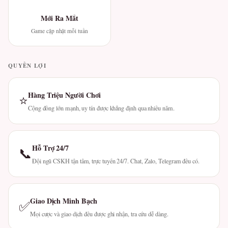
Mới Ra Mắt
Game cập nhật mỗi tuần
QUYỀN LỢI
Hàng Triệu Người Chơi
⭐
Cộng đồng lớn mạnh, uy tín được khẳng định qua nhiều năm.
Hỗ Trợ 24/7
📞
Đội ngũ CSKH tận tâm, trực tuyến 24/7. Chat, Zalo, Telegram đều có.
Giao Dịch Minh Bạch
✅
Mọi cược và giao dịch đều được ghi nhận, tra cứu dễ dàng.