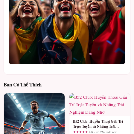
Bạn Có Thể Thích
B52 Club: Huyền Thoại Giải Trí
Trực Tuyến và Những Trải
Nghiệm Đáng Nhớ
★★★★★
4.8 · 2679+ lượt xem