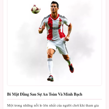
Bí Mật Đằng Sau Sự An Toàn Và Minh Bạch
Một trong những nỗi lo lớn nhất của người chơi khi tham gia