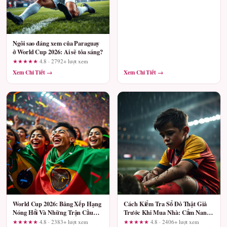
Ngôi sao đáng xem của Paraguay
ở World Cup 2026: Ai sẽ tỏa sáng?
★★★★★
4.8 · 2792+ lượt xem
Xem Chi Tiết →
Xem Chi Tiết →
World Cup 2026: Bảng Xếp Hạng
Cách Kiểm Tra Sổ Đỏ Thật Giả
Nóng Hổi Và Những Trận Cầu
Trước Khi Mua Nhà: Cẩm Nang
Không Thể Bỏ Lỡ
Cho Người Mua
★★★★★
4.8 · 2383+ lượt xem
★★★★★
4.8 · 2406+ lượt xem