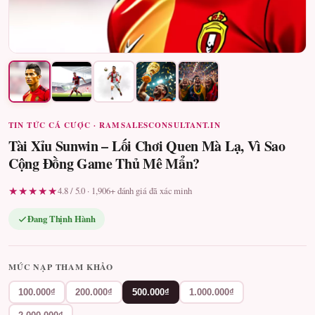
TIN TỨC CÁ CƯỢC · RAMSALESCONSULTANT.IN
Tài Xỉu Sunwin – Lối Chơi Quen Mà Lạ, Vì Sao
Cộng Đồng Game Thủ Mê Mẩn?
★★★★★
4.8 / 5.0 · 1,906+ đánh giá đã xác minh
Đang Thịnh Hành
MỨC NẠP THAM KHẢO
100.000₫
200.000₫
500.000₫
1.000.000₫