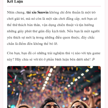
Kết Luận
tài xỉu Sunwin
Nhìn chung,
không chỉ đơn thuần là một trò
chơi giải trí, mà nó còn là một sân chơi đẳng cấp, nơi bạn có
thể thử thách bản thân, vận dụng chiến thuật và tận hưởng
những giây phút thư giãn đầy kịch tính. Nếu bạn là một người
yêu thích sự mới lạ trong những điều quen thuộc, đây chắc
chắn là điểm đến không thể bỏ lỡ.
Còn bạn, bạn đã có những trải nghiệm thú vị nào với tựa game
này? Hãy chia sẻ với tôi ở phần bình luận bên dưới nhé! 🎉