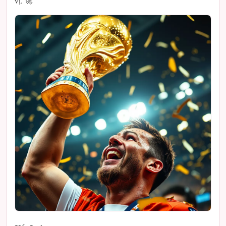
vị. 🚀