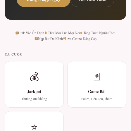
🌐
📱
⭐
Link Vào Ổn Định
Chơi Mọi Lúc Mọi Nơi
Hàng Triệu Người Chơi
🏦
🃏
Nạp Rút Đa Kênh
Live Casino Đẳng Cấp
CÁ CƯỢC
💰
🃏
Jackpot
Game Bài
Thưởng cực khủng
Poker, Tiến Lên, Phỏm
⭐