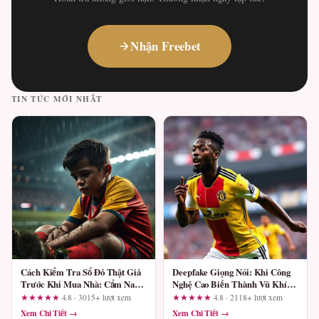
Nhận Freebet
TIN TỨC MỚI NHẤT
Cách Kiểm Tra Sổ Đỏ Thật Giả
Deepfake Giọng Nói: Khi Công
Trước Khi Mua Nhà: Cẩm Nang
Nghệ Cao Biến Thành Vũ Khí
Cho Người Mua
Lừa Đảo Chuyển Tiền
★★★★★
4.8 · 3015+ lượt xem
★★★★★
4.8 · 2118+ lượt xem
Xem Chi Tiết →
Xem Chi Tiết →