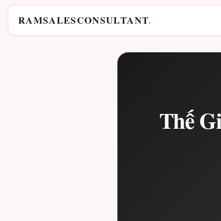
RAMSALESCONSULTANT
.
Thế G