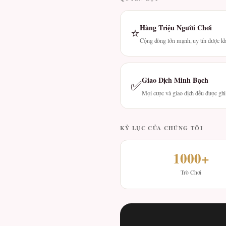
Hàng Triệu Người Chơi
⭐
Cộng đồng lớn mạnh, uy tín được k
Giao Dịch Minh Bạch
✅
Mọi cược và giao dịch đều được ghi 
KỶ LỤC CỦA CHÚNG TÔI
1000+
Trò Chơi