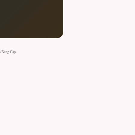
o Đẳng Cấp