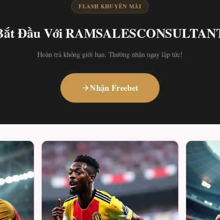
FLASH KHUYẾN MÃI
Bắt Đầu Với RAMSALESCONSULTAN
Hoàn trả không giới hạn. Thưởng nhận ngay lập tức!
Nhận Freebet