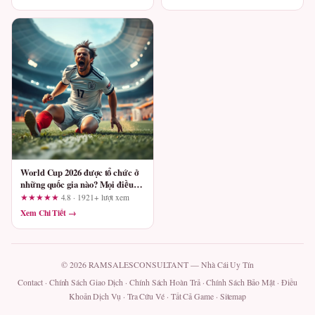
World Cup 2026 được tổ chức ở
những quốc gia nào? Mọi điều
bạn cần biết về kỳ World Cup
★★★★★
4.8 · 1921+ lượt xem
lịch sử
Xem Chi Tiết →
© 2026 RAMSALESCONSULTANT — Nhà Cái Uy Tín
Contact
·
Chính Sách Giao Dịch
·
Chính Sách Hoàn Trả
·
Chính Sách Bảo Mật
·
Điều
Khoản Dịch Vụ
·
Tra Cứu Vé
·
Tất Cả Game
·
Sitemap