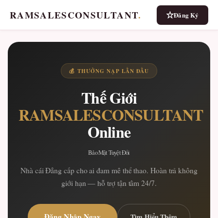
RAMSALESCONSULTANT
.
Đăng Ký
💰 THƯỞNG NẠP LẦN ĐẦU
Thế Giới
RAMSALESCONSULTANT
Online
Bảo Mật Tuyệt Đối
Nhà cái Đẳng cấp cho ai đam mê thể thao. Hoàn trả không
giới hạn — hỗ trợ tận tâm 24/7.
Đăng Nhập Ngay
Tìm Hiểu Thêm