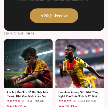
Nhận Freebet
TIN TỨC MỚI NHẤT
Cách Kiểm Tra Sổ Đỏ Thật Giả
Deepfake Giọng Nói: Khi Công
Trước Khi Mua Nhà: Cẩm Nang
Nghệ Cao Biến Thành Vũ Khí
Cho Người Mua
Lừa Đảo Chuyển Tiền
★★★★★
4.8 · 1881+ lượt xem
★★★★★
4.8 · 3372+ lượt xem
Xem Chi Tiết →
Xem Chi Tiết →