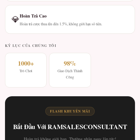
Hoàn Trả Cao
💎
Hoàn trả cược thua lên đến 1.5%, không giới hạn số tiền.
KỶ LỤC CỦA CHÚNG TÔI
1000+
98%
Trò Chơi
Giao Dịch Thành
Công
FLASH KHUYẾN MÃI
Bắt Đầu Với RAMSALESCONSULTANT
Hoàn trả không giới hạn. Thưởng nhận ngay lập tức!