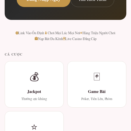
🌐
📱
⭐
Link Vào Ổn Định
Chơi Mọi Lúc Mọi Nơi
Hàng Triệu Người Chơi
🏦
🃏
Nạp Rút Đa Kênh
Live Casino Đẳng Cấp
CÁ CƯỢC
💰
🃏
Jackpot
Game Bài
Thưởng cực khủng
Poker, Tiến Lên, Phỏm
⭐