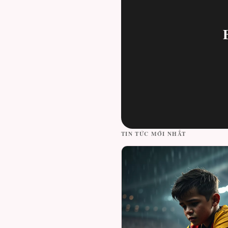
TIN TỨC MỚI NHẤT