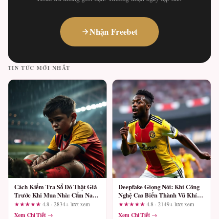
Nhận Freebet
TIN TỨC MỚI NHẤT
Cách Kiểm Tra Sổ Đỏ Thật Giả
Deepfake Giọng Nói: Khi Công
Trước Khi Mua Nhà: Cẩm Nang
Nghệ Cao Biến Thành Vũ Khí
Cho Người Mua
Lừa Đảo Chuyển Tiền
★★★★★
4.8 · 2834+ lượt xem
★★★★★
4.8 · 2149+ lượt xem
Xem Chi Tiết →
Xem Chi Tiết →