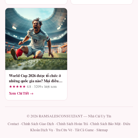
World Cup 2026 được tổ chức ở
những quốc gia nào? Mọi điều
bạn cần biết về kỳ World Cup
★★★★★
4.8 · 3209+ lượt xem
lịch sử
Xem Chi Tiết →
© 2026 RAMSALESCONSULTANT — Nhà Cái Uy Tín
Contact
·
Chính Sách Giao Dịch
·
Chính Sách Hoàn Trả
·
Chính Sách Bảo Mật
·
Điều
Khoản Dịch Vụ
·
Tra Cứu Vé
·
Tất Cả Game
·
Sitemap