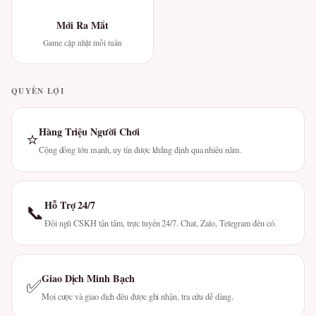
Mới Ra Mắt
Game cập nhật mỗi tuần
QUYỀN LỢI
Hàng Triệu Người Chơi
⭐
Cộng đồng lớn mạnh, uy tín được khẳng định qua nhiều năm.
Hỗ Trợ 24/7
📞
Đội ngũ CSKH tận tâm, trực tuyến 24/7. Chat, Zalo, Telegram đều có.
Giao Dịch Minh Bạch
✅
Mọi cược và giao dịch đều được ghi nhận, tra cứu dễ dàng.