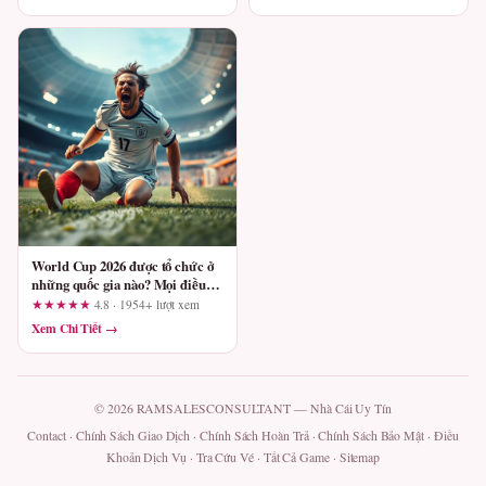
World Cup 2026 được tổ chức ở
những quốc gia nào? Mọi điều
bạn cần biết về kỳ World Cup
★★★★★
4.8 · 1954+ lượt xem
lịch sử
Xem Chi Tiết →
© 2026 RAMSALESCONSULTANT — Nhà Cái Uy Tín
Contact
·
Chính Sách Giao Dịch
·
Chính Sách Hoàn Trả
·
Chính Sách Bảo Mật
·
Điều
Khoản Dịch Vụ
·
Tra Cứu Vé
·
Tất Cả Game
·
Sitemap