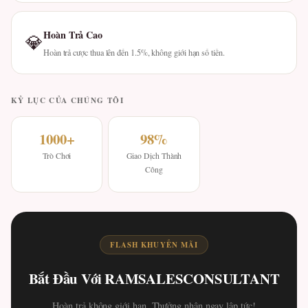
Hoàn Trả Cao
💎
Hoàn trả cược thua lên đến 1.5%, không giới hạn số tiền.
KỶ LỤC CỦA CHÚNG TÔI
1000+
98%
Trò Chơi
Giao Dịch Thành
Công
FLASH KHUYẾN MÃI
Bắt Đầu Với RAMSALESCONSULTANT
Hoàn trả không giới hạn. Thưởng nhận ngay lập tức!