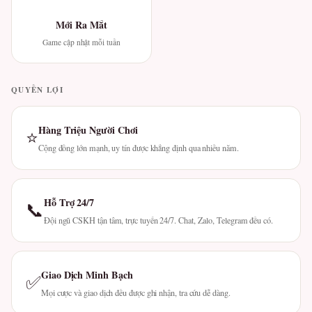
Mới Ra Mắt
Game cập nhật mỗi tuần
QUYỀN LỢI
Hàng Triệu Người Chơi
⭐
Cộng đồng lớn mạnh, uy tín được khẳng định qua nhiều năm.
Hỗ Trợ 24/7
📞
Đội ngũ CSKH tận tâm, trực tuyến 24/7. Chat, Zalo, Telegram đều có.
Giao Dịch Minh Bạch
✅
Mọi cược và giao dịch đều được ghi nhận, tra cứu dễ dàng.