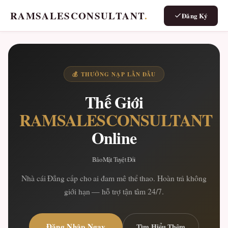
RAMSALESCONSULTANT
.
Đăng Ký
💰 THƯỞNG NẠP LẦN ĐẦU
Thế Giới
RAMSALESCONSULTANT
Online
Bảo Mật Tuyệt Đối
Nhà cái Đẳng cấp cho ai đam mê thể thao. Hoàn trả không
giới hạn — hỗ trợ tận tâm 24/7.
Đăng Nhập Ngay
Tìm Hiểu Thêm