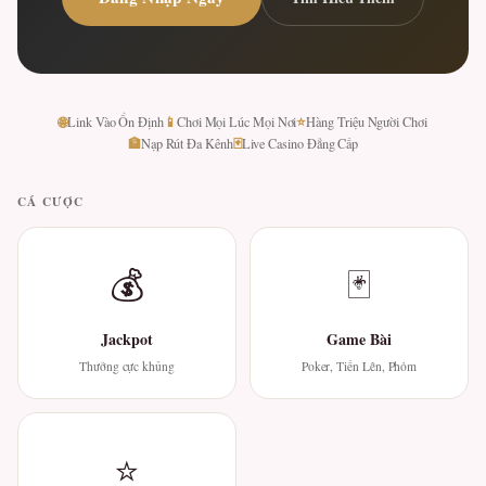
🌐
📱
⭐
Link Vào Ổn Định
Chơi Mọi Lúc Mọi Nơi
Hàng Triệu Người Chơi
🏦
🃏
Nạp Rút Đa Kênh
Live Casino Đẳng Cấp
CÁ CƯỢC
💰
🃏
Jackpot
Game Bài
Thưởng cực khủng
Poker, Tiến Lên, Phỏm
⭐