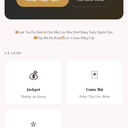
🌐
📱
⭐
Link Vào Ổn Định
Chơi Mọi Lúc Mọi Nơi
Hàng Triệu Người Chơi
🏦
🃏
Nạp Rút Đa Kênh
Live Casino Đẳng Cấp
CÁ CƯỢC
💰
🃏
Jackpot
Game Bài
Thưởng cực khủng
Poker, Tiến Lên, Phỏm
⭐