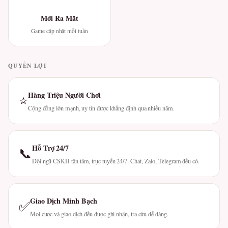
Mới Ra Mắt
Game cập nhật mỗi tuần
QUYỀN LỢI
Hàng Triệu Người Chơi
⭐
Cộng đồng lớn mạnh, uy tín được khẳng định qua nhiều năm.
Hỗ Trợ 24/7
📞
Đội ngũ CSKH tận tâm, trực tuyến 24/7. Chat, Zalo, Telegram đều có.
Giao Dịch Minh Bạch
✅
Mọi cược và giao dịch đều được ghi nhận, tra cứu dễ dàng.