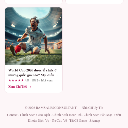
World Cup 2026 được tổ chức ở
những quốc gia nào? Mọi điều
bạn cần biết về kỳ World Cup
★★★★★
4.8 · 1882+ lượt xem
lịch sử
Xem Chi Tiết →
© 2026 RAMSALESCONSULTANT — Nhà Cái Uy Tín
Contact
·
Chính Sách Giao Dịch
·
Chính Sách Hoàn Trả
·
Chính Sách Bảo Mật
·
Điều
Khoản Dịch Vụ
·
Tra Cứu Vé
·
Tất Cả Game
·
Sitemap