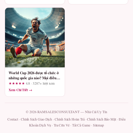
World Cup 2026 được tổ chức ở
những quốc gia nào? Mọi điều
bạn cần biết về kỳ World Cup
★★★★★
4.8 · 3287+ lượt xem
lịch sử
Xem Chi Tiết →
© 2026 RAMSALESCONSULTANT — Nhà Cái Uy Tín
Contact
·
Chính Sách Giao Dịch
·
Chính Sách Hoàn Trả
·
Chính Sách Bảo Mật
·
Điều
Khoản Dịch Vụ
·
Tra Cứu Vé
·
Tất Cả Game
·
Sitemap