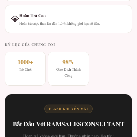
Hoàn Trả Cao
💎
Hoàn trả cược thua lên đến 1.5%, không giới hạn số tiền.
KỶ LỤC CỦA CHÚNG TÔI
1000+
98%
Trò Chơi
Giao Dịch Thành
Công
FLASH KHUYẾN MÃI
Bắt Đầu Với RAMSALESCONSULTANT
Hoàn trả không giới hạn. Thưởng nhận ngay lập tức!