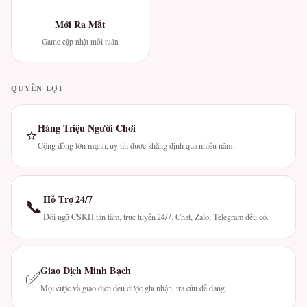
Mới Ra Mắt
Game cập nhật mỗi tuần
QUYỀN LỢI
Hàng Triệu Người Chơi
⭐
Cộng đồng lớn mạnh, uy tín được khẳng định qua nhiều năm.
Hỗ Trợ 24/7
📞
Đội ngũ CSKH tận tâm, trực tuyến 24/7. Chat, Zalo, Telegram đều có.
Giao Dịch Minh Bạch
✅
Mọi cược và giao dịch đều được ghi nhận, tra cứu dễ dàng.