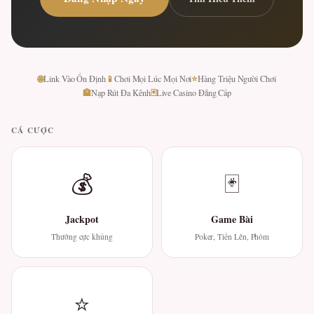
🌐
📱
⭐
Link Vào Ổn Định
Chơi Mọi Lúc Mọi Nơi
Hàng Triệu Người Chơi
🏦
🃏
Nạp Rút Đa Kênh
Live Casino Đẳng Cấp
CÁ CƯỢC
💰
🃏
Jackpot
Game Bài
Thưởng cực khủng
Poker, Tiến Lên, Phỏm
⭐