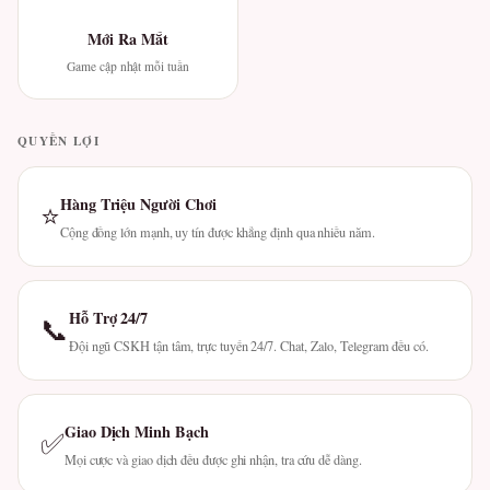
Mới Ra Mắt
Game cập nhật mỗi tuần
QUYỀN LỢI
Hàng Triệu Người Chơi
⭐
Cộng đồng lớn mạnh, uy tín được khẳng định qua nhiều năm.
Hỗ Trợ 24/7
📞
Đội ngũ CSKH tận tâm, trực tuyến 24/7. Chat, Zalo, Telegram đều có.
Giao Dịch Minh Bạch
✅
Mọi cược và giao dịch đều được ghi nhận, tra cứu dễ dàng.