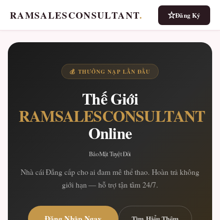
RAMSALESCONSULTANT
.
Đăng Ký
💰 THƯỞNG NẠP LẦN ĐẦU
Thế Giới
RAMSALESCONSULTANT
Online
Bảo Mật Tuyệt Đối
Nhà cái Đẳng cấp cho ai đam mê thể thao. Hoàn trả không
giới hạn — hỗ trợ tận tâm 24/7.
Đăng Nhập Ngay
Tìm Hiểu Thêm