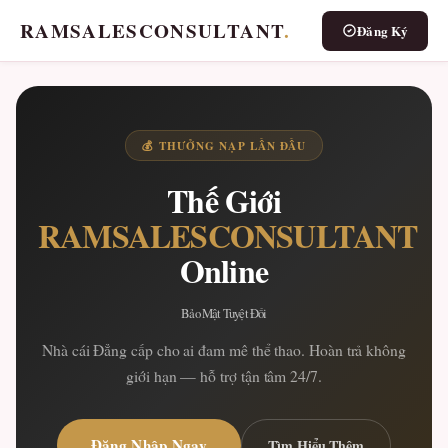
RAMSALESCONSULTANT
.
Đăng Ký
💰 THƯỞNG NẠP LẦN ĐẦU
Thế Giới
RAMSALESCONSULTANT
Online
Bảo Mật Tuyệt Đối
Nhà cái Đẳng cấp cho ai đam mê thể thao. Hoàn trả không
giới hạn — hỗ trợ tận tâm 24/7.
Đăng Nhập Ngay
Tìm Hiểu Thêm