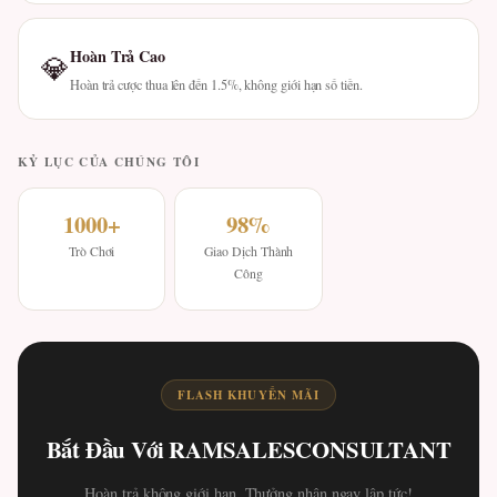
Hoàn Trả Cao
💎
Hoàn trả cược thua lên đến 1.5%, không giới hạn số tiền.
KỶ LỤC CỦA CHÚNG TÔI
1000+
98%
Trò Chơi
Giao Dịch Thành
Công
FLASH KHUYẾN MÃI
Bắt Đầu Với RAMSALESCONSULTANT
Hoàn trả không giới hạn. Thưởng nhận ngay lập tức!