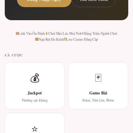
🌐
📱
⭐
Link Vào Ổn Định
Chơi Mọi Lúc Mọi Nơi
Hàng Triệu Người Chơi
🏦
🃏
Nạp Rút Đa Kênh
Live Casino Đẳng Cấp
CÁ CƯỢC
💰
🃏
Jackpot
Game Bài
Thưởng cực khủng
Poker, Tiến Lên, Phỏm
⭐