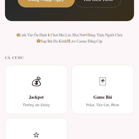
🌐
📱
⭐
Link Vào Ổn Định
Chơi Mọi Lúc Mọi Nơi
Hàng Triệu Người Chơi
🏦
🃏
Nạp Rút Đa Kênh
Live Casino Đẳng Cấp
CÁ CƯỢC
💰
🃏
Jackpot
Game Bài
Thưởng cực khủng
Poker, Tiến Lên, Phỏm
⭐