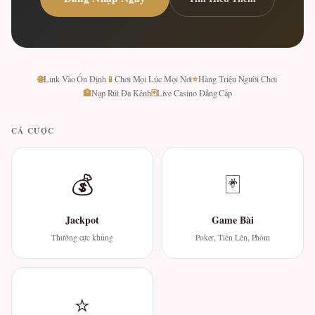
🌐
📱
⭐
Link Vào Ổn Định
Chơi Mọi Lúc Mọi Nơi
Hàng Triệu Người Chơi
🏦
🃏
Nạp Rút Đa Kênh
Live Casino Đẳng Cấp
CÁ CƯỢC
💰
🃏
Jackpot
Game Bài
Thưởng cực khủng
Poker, Tiến Lên, Phỏm
⭐