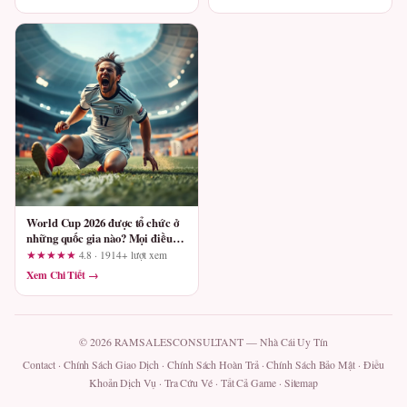
World Cup 2026 được tổ chức ở
những quốc gia nào? Mọi điều
bạn cần biết về kỳ World Cup
★★★★★
4.8 · 1914+ lượt xem
lịch sử
Xem Chi Tiết →
© 2026 RAMSALESCONSULTANT — Nhà Cái Uy Tín
Contact
·
Chính Sách Giao Dịch
·
Chính Sách Hoàn Trả
·
Chính Sách Bảo Mật
·
Điều
Khoản Dịch Vụ
·
Tra Cứu Vé
·
Tất Cả Game
·
Sitemap