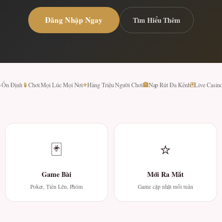
Đăng Nhập Ngay
Tìm Hiểu Thêm
📱
⭐
🏦
🃏
o Ổn Định
Chơi Mọi Lúc Mọi Nơi
Hàng Triệu Người Chơi
Nạp Rút Đa Kênh
Live Casin
🃏
⭐
Game Bài
Mới Ra Mắt
Poker, Tiến Lên, Phỏm
Game cập nhật mỗi tuần