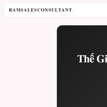
RAMSALESCONSULTANT
.
Thế G