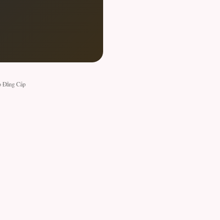
o Đẳng Cấp