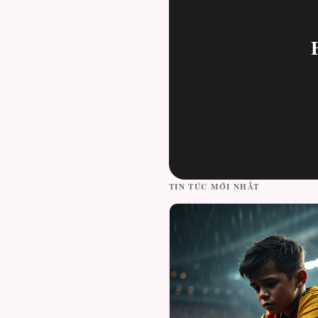
TIN TỨC MỚI NHẤT