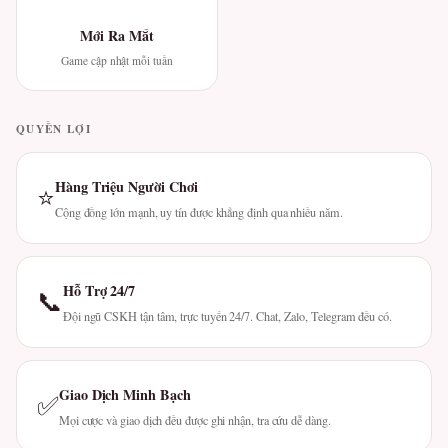
Mới Ra Mắt
Game cập nhật mỗi tuần
QUYỀN LỢI
Hàng Triệu Người Chơi
⭐
Cộng đồng lớn mạnh, uy tín được khẳng định qua nhiều năm.
Hỗ Trợ 24/7
📞
Đội ngũ CSKH tận tâm, trực tuyến 24/7. Chat, Zalo, Telegram đều có.
Giao Dịch Minh Bạch
✅
Mọi cược và giao dịch đều được ghi nhận, tra cứu dễ dàng.