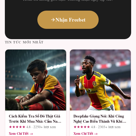
Nhận Freebet
TIN TỨC MỚI NHẤT
Cách Kiểm Tra Sổ Đỏ Thật Giả
Deepfake Giọng Nói: Khi Công
Trước Khi Mua Nhà: Cẩm Nang
Nghệ Cao Biến Thành Vũ Khí
Cho Người Mua
Lừa Đảo Chuyển Tiền
★★★★★
4.8 · 2250+ lượt xem
★★★★★
4.8 · 2303+ lượt xem
Xem Chi Tiết →
Xem Chi Tiết →