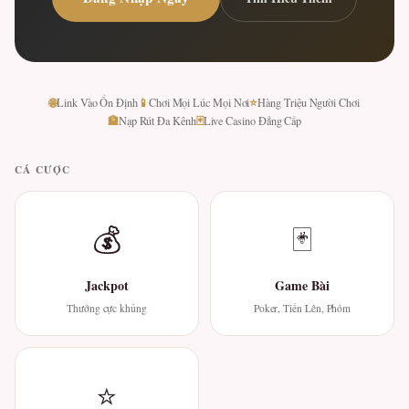
🌐
📱
⭐
Link Vào Ổn Định
Chơi Mọi Lúc Mọi Nơi
Hàng Triệu Người Chơi
🏦
🃏
Nạp Rút Đa Kênh
Live Casino Đẳng Cấp
CÁ CƯỢC
💰
🃏
Jackpot
Game Bài
Thưởng cực khủng
Poker, Tiến Lên, Phỏm
⭐