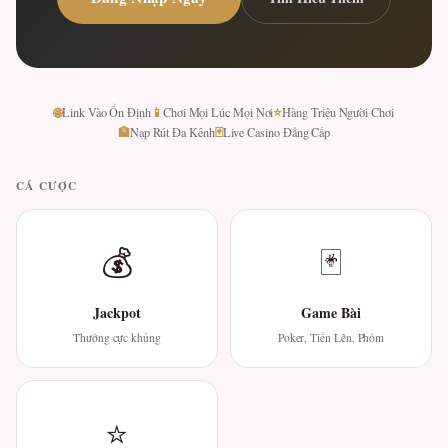
🌐
📱
⭐
Link Vào Ổn Định
Chơi Mọi Lúc Mọi Nơi
Hàng Triệu Người Chơi
🏦
🃏
Nạp Rút Đa Kênh
Live Casino Đẳng Cấp
CÁ CƯỢC
💰
🃏
Jackpot
Game Bài
Thưởng cực khủng
Poker, Tiến Lên, Phỏm
⭐