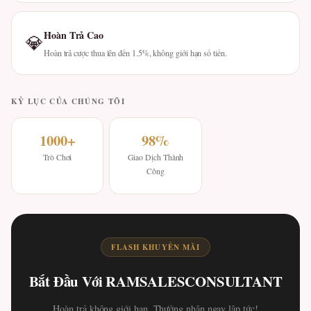
Hoàn Trả Cao
💎
Hoàn trả cược thua lên đến 1.5%, không giới hạn số tiền.
KỶ LỤC CỦA CHÚNG TÔI
1000+
98%
Trò Chơi
Giao Dịch Thành
Công
FLASH KHUYẾN MÃI
Bắt Đầu Với RAMSALESCONSULTANT
Hoàn trả không giới hạn. Thưởng nhận ngay lập tức!