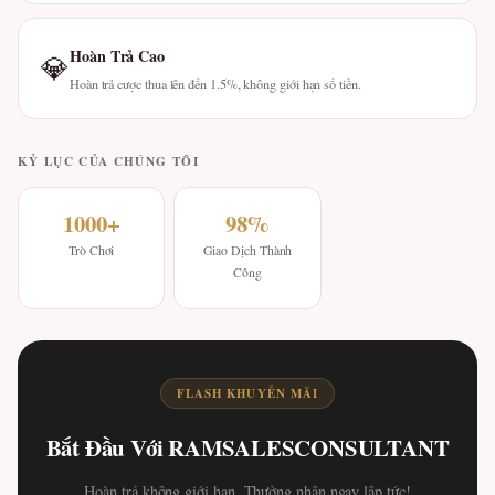
Hoàn Trả Cao
💎
Hoàn trả cược thua lên đến 1.5%, không giới hạn số tiền.
KỶ LỤC CỦA CHÚNG TÔI
1000+
98%
Trò Chơi
Giao Dịch Thành
Công
FLASH KHUYẾN MÃI
Bắt Đầu Với RAMSALESCONSULTANT
Hoàn trả không giới hạn. Thưởng nhận ngay lập tức!