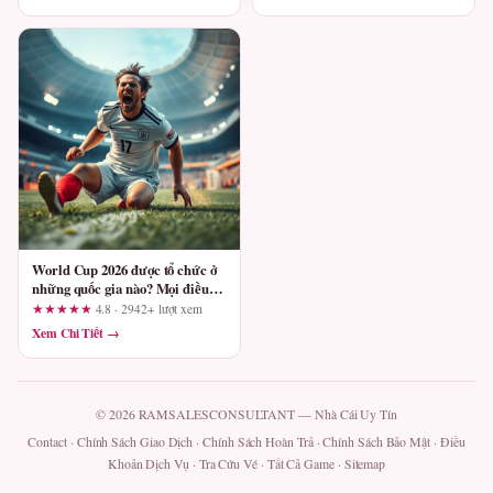
World Cup 2026 được tổ chức ở
những quốc gia nào? Mọi điều
bạn cần biết về kỳ World Cup
★★★★★
4.8 · 2942+ lượt xem
lịch sử
Xem Chi Tiết →
© 2026 RAMSALESCONSULTANT — Nhà Cái Uy Tín
Contact
·
Chính Sách Giao Dịch
·
Chính Sách Hoàn Trả
·
Chính Sách Bảo Mật
·
Điều
Khoản Dịch Vụ
·
Tra Cứu Vé
·
Tất Cả Game
·
Sitemap