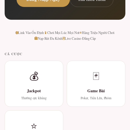
🌐
📱
⭐
Link Vào Ổn Định
Chơi Mọi Lúc Mọi Nơi
Hàng Triệu Người Chơi
🏦
🃏
Nạp Rút Đa Kênh
Live Casino Đẳng Cấp
CÁ CƯỢC
💰
🃏
Jackpot
Game Bài
Thưởng cực khủng
Poker, Tiến Lên, Phỏm
⭐