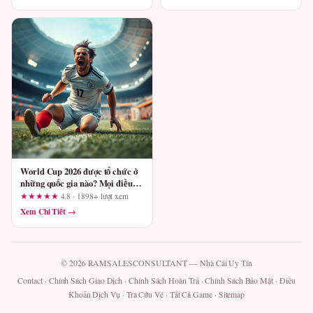
World Cup 2026 được tổ chức ở
những quốc gia nào? Mọi điều
bạn cần biết về kỳ World Cup
★★★★★
4.8 · 1898+ lượt xem
lịch sử
Xem Chi Tiết →
© 2026 RAMSALESCONSULTANT — Nhà Cái Uy Tín
Contact
·
Chính Sách Giao Dịch
·
Chính Sách Hoàn Trả
·
Chính Sách Bảo Mật
·
Điều
Khoản Dịch Vụ
·
Tra Cứu Vé
·
Tất Cả Game
·
Sitemap