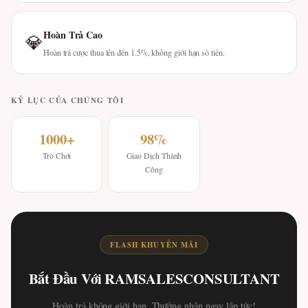
Hoàn Trả Cao
💎
Hoàn trả cược thua lên đến 1.5%, không giới hạn số tiền.
KỶ LỤC CỦA CHÚNG TÔI
1000+
98%
Trò Chơi
Giao Dịch Thành
Công
FLASH KHUYẾN MÃI
Bắt Đầu Với RAMSALESCONSULTANT
Hoàn trả không giới hạn. Thưởng nhận ngay lập tức!